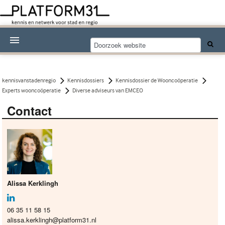
Nieuwsthema's
Kennisdossiers
kennisvanstadenregio
Kennisdossiers
Kennisdossier de Wooncoöperatie
Experts wooncoöperatie
Diverse adviseurs van EMCEO
Over Platform31
Contact
Abonneren
Contact
Alissa Kerklingh
06 35 11 58 15
alissa.kerklingh@platform31.nl