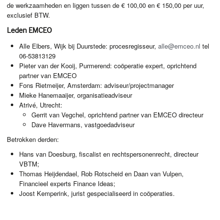
de werkzaamheden en liggen tussen de € 100,00 en € 150,00 per uur,
exclusief
BTW
.
Leden
EMCEO
Alle Elbers, Wijk bij Duurstede: procesregisseur,
alle@emceo.nl
tel
06-53813129
Pieter van der Kooij, Purmerend: coöperatie expert, oprichtend
partner van
EMCEO
Fons Rietmeijer, Amsterdam: adviseur/projectmanager
Mieke Hanemaaijer, organisatieadviseur
Atrivé, Utrecht:
Gerrit van Vegchel, oprichtend partner van
EMCEO
directeur
Dave Havermans, vastgoedadviseur
Betrokken derden:
Hans van Doesburg, fiscalist en rechtspersonenrecht, directeur
VBTM
;
Thomas Heijdendael, Rob Rotscheid en Daan van Vulpen,
Financieel experts Finance Ideas;
Joost Kemperink, jurist gespecialiseerd in coöperaties.