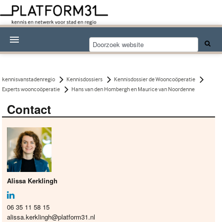
Nieuwsthema's
Kennisdossiers
kennisvanstadenregio
Kennisdossiers
Kennisdossier de Wooncoöperatie
Experts wooncoöperatie
Hans van den Hombergh en Maurice van Noordenne
Over Platform31
Contact
Abonneren
Contact
Alissa Kerklingh
06 35 11 58 15
alissa.kerklingh@platform31.nl