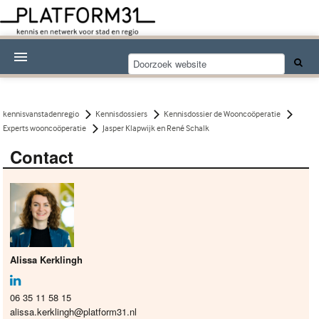
Nieuwsthema's
Kennisdossiers
kennisvanstadenregio
Kennisdossiers
Kennisdossier de Wooncoöperatie
Experts wooncoöperatie
Jasper Klapwijk en René Schalk
Over Platform31
Contact
Abonneren
Contact
Alissa Kerklingh
06 35 11 58 15
alissa.kerklingh@platform31.nl