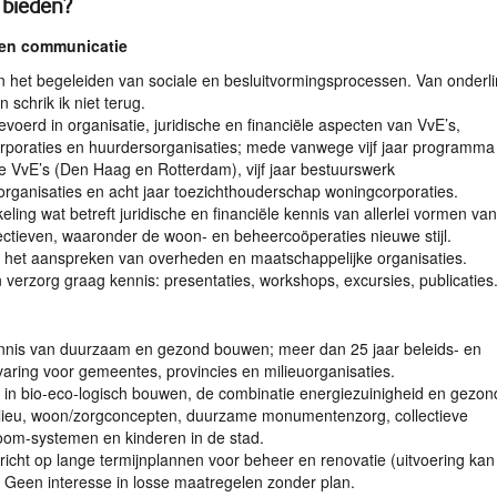
 bieden?
 en communicatie
n het begeleiden van sociale en besluitvormingsprocessen. Van onderl
 schrik ik niet terug.
voerd in organisatie, juridische en financiële aspecten van VvE’s,
rporaties en huurdersorganisaties; mede vanwege vijf jaar programma
 VvE’s (Den Haag en Rotterdam), vijf jaar bestuurswerk
rganisaties en acht jaar toezichthouderschap woningcorporaties.
keling wat betreft juridische en financiële kennis van allerlei vormen van
ctieven, waaronder de woon- en beheercoöperaties nieuwe stijl.
 het aanspreken van overheden en maatschappelijke organisaties.
n verzorg graag kennis: presentaties, workshops, excursies, publicaties
nnis van duurzaam en gezond bouwen; meer dan 25 jaar beleids- en
varing voor gemeentes, provincies en milieuorganisaties.
t in bio-eco-logisch bouwen, de combinatie energiezuinigheid en gezon
lieu, woon/zorgconcepten, duurzame monumentenzorg, collectieve
oom-systemen en kinderen in de stad.
richt op lange termijnplannen voor beheer en renovatie (uitvoering kan
 Geen interesse in losse maatregelen zonder plan.