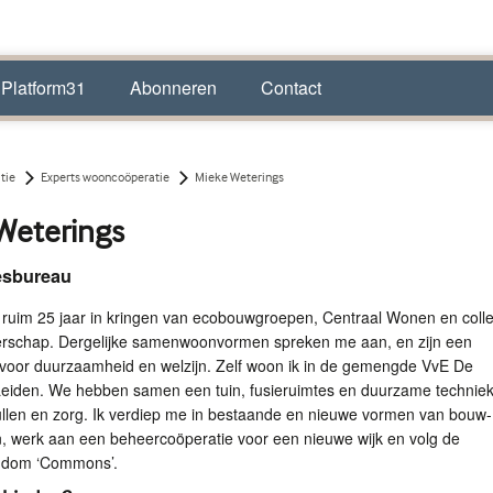
 Platform31
Abonneren
Contact
tie
Experts wooncoöperatie
Mieke Weterings
Weterings
esbureau
 ruim 25 jaar in kringen van ecobouwgroepen, Centraal Wonen en colle
rschap. Dergelijke samenwoonvormen spreken me aan, en zijn een
 voor duurzaamheid en welzijn. Zelf woon ik in de gemengde VvE De
 Leiden. We hebben samen een tuin, fusieruimtes en duurzame technie
llen en zorg. Ik verdiep me in bestaande en nieuwe vormen van bouw-
 werk aan een beheercoöperatie voor een nieuwe wijk en volg de
ndom ‘Commons’.