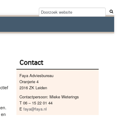
Contact
Faya Adviesbureau
Oranjerie 4
ctief
2316 ZK Leiden
Contactpersoon: Mieke Weterings
T 06 – 15 22 01 44
ken.
E
faya@faya.nl
 en