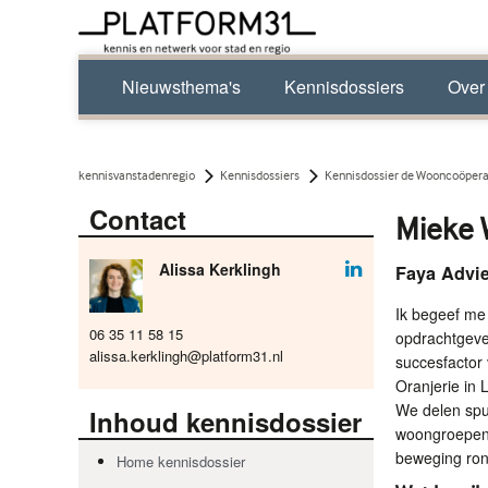
Nieuwsthema's
Kennisdossiers
Over
kennisvanstadenregio
Kennisdossiers
Kennisdossier de Wooncoöpera
Contact
Mieke 
Alissa Kerklingh
Faya Advi
Ik begeef me
06 35 11 58 15
opdrachtgeve
alissa.kerklingh@platform31.nl
succesfactor
Oranjerie in
We delen spu
Inhoud kennisdossier
woongroepen,
beweging ro
Home kennisdossier