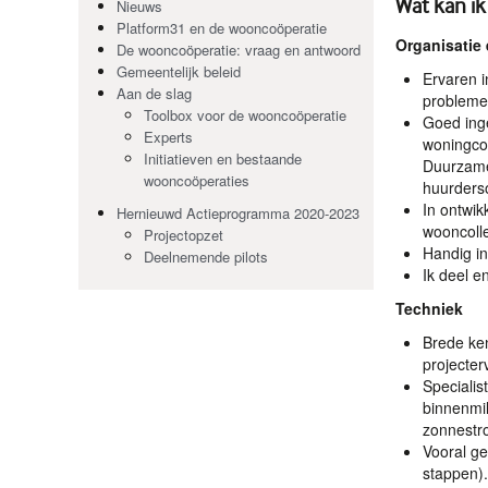
Wat kan ik
Nieuws
Platform31 en de wooncoöperatie
Organisatie
De wooncoöperatie: vraag en antwoord
Gemeentelijk beleid
Ervaren i
Aan de slag
problemen
Toolbox voor de wooncoöperatie
Goed inge
Experts
woningco
Initiatieven en bestaande
Duurzame
wooncoöperaties
huurderso
In ontwik
Hernieuwd Actieprogramma 2020-2023
wooncolle
Projectopzet
Handig in
Deelnemende pilots
Ik deel e
Techniek
Brede ke
projecter
Specialis
binnenmi
zonnestr
Vooral ge
stappen).