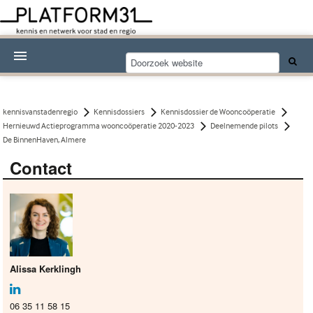
Nieuwsthema's
Kennisdossiers
kennisvanstadenregio
Kennisdossiers
Kennisdossier de Wooncoöperatie
Hernieuwd Actieprogramma wooncoöperatie 2020-2023
Deelnemende pilots
Over Platform31
De BinnenHaven, Almere
Contact
Abonneren
Contact
Alissa Kerklingh
06 35 11 58 15