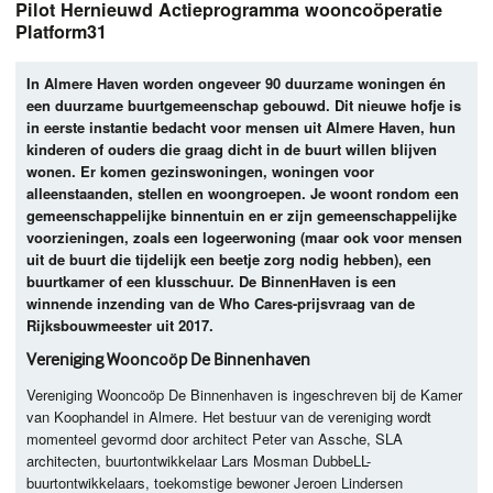
Pilot Hernieuwd Actieprogramma wooncoöperatie
Platform31
In Almere Haven worden ongeveer 90 duurzame woningen én
een duurzame buurtgemeenschap gebouwd. Dit nieuwe hofje is
in eerste instantie bedacht voor mensen uit Almere Haven, hun
kinderen of ouders die graag dicht in de buurt willen blijven
wonen. Er komen gezinswoningen, woningen voor
alleenstaanden, stellen en woongroepen. Je woont rondom een
gemeenschappelijke binnentuin en er zijn gemeenschappelijke
voorzieningen, zoals een logeerwoning (maar ook voor mensen
uit de buurt die tijdelijk een beetje zorg nodig hebben), een
buurtkamer of een klusschuur. De BinnenHaven is een
winnende inzending van de Who Cares-prijsvraag van de
Rijksbouwmeester uit 2017.
Vereniging Wooncoöp De Binnenhaven
Vereniging Wooncoöp De Binnenhaven is ingeschreven bij de Kamer
van Koophandel in Almere. Het bestuur van de vereniging wordt
momenteel gevormd door architect Peter van Assche,
SLA
architecten, buurtontwikkelaar Lars Mosman DubbeLL-
buurtontwikkelaars, toekomstige bewoner Jeroen Lindersen