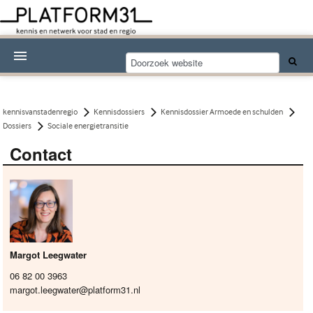
Nieuwsthema's
Kennisdossiers
kennisvanstadenregio
Kennisdossiers
Kennisdossier Armoede en schulden
Dossiers
Sociale energietransitie
Over Platform31
Contact
Abonneren
Contact
Margot Leegwater
06 82 00 3963
margot.leegwater@platform31.nl