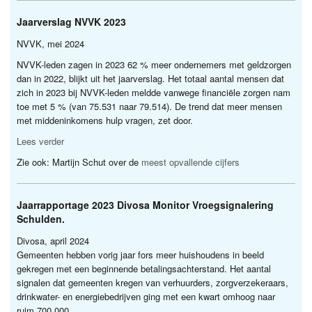
Jaarverslag
NVVK
2023
NVVK
, mei 2024
NVVK
-leden zagen in 2023 62 % meer ondernemers met geldzorgen
dan in 2022, blijkt uit het jaarverslag. Het totaal aantal mensen dat
zich in 2023 bij
NVVK
-leden meldde vanwege financiële zorgen nam
toe met 5 % (van 75.531 naar 79.514). De trend dat meer mensen
met middeninkomens hulp vragen, zet door.
Lees verder
Zie ook: Martijn Schut over de
meest opvallende cijfers
Jaarrapportage 2023 Divosa Monitor Vroegsignalering
Schulden.
Divosa, april 2024
Gemeenten hebben vorig jaar fors meer huishoudens in beeld
gekregen met een beginnende betalingsachterstand. Het aantal
signalen dat gemeenten kregen van verhuurders, zorgverzekeraars,
drinkwater- en energiebedrijven ging met een kwart omhoog naar
ruim 700.000.