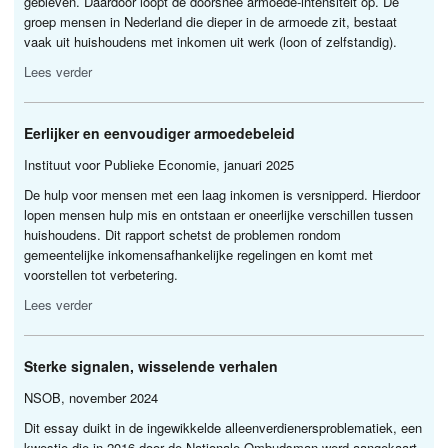
gebleven. Daardoor loopt de doorsnee armoede-intensiteit op. De
groep mensen in Nederland die dieper in de armoede zit, bestaat
vaak uit huishoudens met inkomen uit werk (loon of zelfstandig).
Lees verder
Eerlijker en eenvoudiger armoedebeleid
Instituut voor Publieke Economie, januari 2025
De hulp voor mensen met een laag inkomen is versnipperd. Hierdoor
lopen mensen hulp mis en ontstaan er oneerlijke verschillen tussen
huishoudens. Dit rapport schetst de problemen rondom
gemeentelijke inkomensafhankelijke regelingen en komt met
voorstellen tot verbetering.
Lees verder
Sterke signalen, wisselende verhalen
NSOB
, november 2024
Dit essay duikt in de ingewikkelde alleenverdienersproblematiek, een
kwestie die in 2016 door de Nationale Ombudsman werd aangekaart