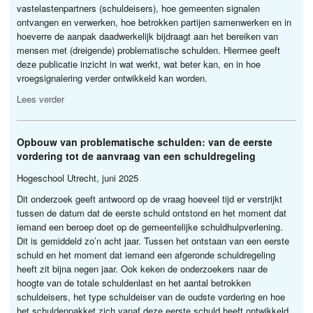
vastelastenpartners (schuldeisers), hoe gemeenten signalen
ontvangen en verwerken, hoe betrokken partijen samenwerken en in
hoeverre de aanpak daadwerkelijk bijdraagt aan het bereiken van
mensen met (dreigende) problematische schulden. Hiermee geeft
deze publicatie inzicht in wat werkt, wat beter kan, en in hoe
vroegsignalering verder ontwikkeld kan worden.
Lees verder
Opbouw van problematische schulden: van de eerste
vordering tot de aanvraag van een schuldregeling
Hogeschool Utrecht, juni 2025
Dit onderzoek geeft antwoord op de vraag hoeveel tijd er verstrijkt
tussen de datum dat de eerste schuld ontstond en het moment dat
iemand een beroep doet op de gemeentelijke schuldhulpverlening.
Dit is gemiddeld zo’n acht jaar. Tussen het ontstaan van een eerste
schuld en het moment dat iemand een afgeronde schuldregeling
heeft zit bijna negen jaar. Ook keken de onderzoekers naar de
hoogte van de totale schuldenlast en het aantal betrokken
schuldeisers, het type schuldeiser van de oudste vordering en hoe
het schuldenpakket zich vanaf deze eerste schuld heeft ontwikkeld.