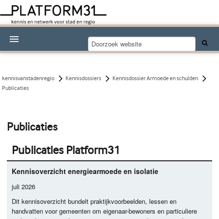
Nieuwsthema's
Kennisdossiers
kennisvanstadenregio
Kennisdossiers
Kennisdossier Armoede en schulden
Publicaties
Over Platform31
Abonneren
Publicaties
Contact
Publicaties Platform31
Kennisoverzicht energiearmoede en isolatie
juli 2026
Dit kennisoverzicht bundelt praktijkvoorbeelden, lessen en
handvatten voor gemeenten om eigenaar-bewoners en particuliere