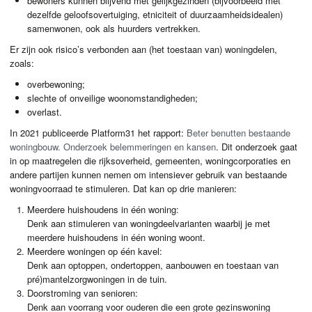
bewoners kunnen blijvend met gelijkgezinden (bijvoorbeeld met
dezelfde geloofsovertuiging, etniciteit of duurzaamheidsidealen)
samenwonen, ook als huurders vertrekken.
Er zijn ook risico’s verbonden aan (het toestaan van) woningdelen,
zoals:
overbewoning;
slechte of onveilige woonomstandigheden;
overlast.
In 2021 publiceerde Platform31 het rapport:
Beter benutten bestaande
woningbouw. Onderzoek belemmeringen en kansen
. Dit onderzoek gaat
in op maatregelen die rijksoverheid, gemeenten, woningcorporaties en
andere partijen kunnen nemen om intensiever gebruik van bestaande
woningvoorraad te stimuleren. Dat kan op drie manieren:
Meerdere huishoudens in één woning:
Denk aan stimuleren van woningdeelvarianten waarbij je met
meerdere huishoudens in één woning woont.
Meerdere woningen op één kavel:
Denk aan optoppen, ondertoppen, aanbouwen en toestaan van
pré)mantelzorgwoningen in de tuin.
Doorstroming van senioren:
Denk aan voorrang voor ouderen die een grote gezinswoning