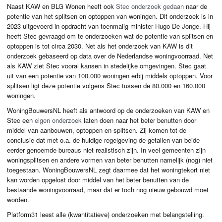
Naast
KAW
en
BLG
Wonen heeft ook
Stec onderzoek gedaan
naar de
potentie van het splitsen en optoppen van woningen. Dit onderzoek is in
2023 uitgevoerd in opdracht van toenmalig minister Hugo De Jonge. Hij
heeft Stec gevraagd om te onderzoeken wat de potentie van splitsen en
optoppen is tot circa 2030. Net als het onderzoek van
KAW
is dit
onderzoek gebaseerd op data over de Nederlandse woningvoorraad. Net
als
KAW
ziet Stec vooral kansen in stedelijke omgevingen. Stec gaat
uit van een potentie van 100.000 woningen erbij middels optoppen. Voor
splitsen ligt deze potentie volgens Stec tussen de 80.000 en 160.000
woningen.
WoningBouwersNL heeft als antwoord op de onderzoeken van
KAW
en
Stec een
eigen onderzoek
laten doen naar het beter benutten door
middel van aanbouwen, optoppen en splitsen. Zij komen tot de
conclusie dat met o.a. de huidige regelgeving de getallen van beide
eerder genoemde bureaus niet realistisch zijn. In veel gemeenten zijn
woningsplitsen en andere vormen van beter benutten namelijk (nog) niet
toegestaan. WoningBouwersNL zegt daarmee dat het woningtekort niet
kan worden opgelost door middel van het beter benutten van de
bestaande woningvoorraad, maar dat er toch nog nieuw gebouwd moet
worden.
Platform31 leest alle (kwantitatieve) onderzoeken met belangstelling.