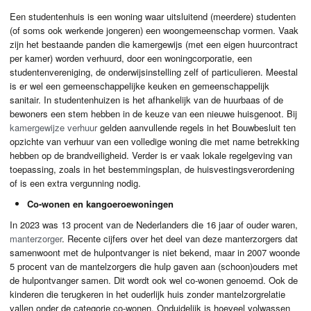
Een studentenhuis is een woning waar uitsluitend (meerdere) studenten
(of soms ook werkende jongeren) een woongemeenschap vormen. Vaak
zijn het bestaande panden die kamergewijs (met een eigen huurcontract
per kamer) worden verhuurd, door een woningcorporatie, een
studentenvereniging, de onderwijsinstelling zelf of particulieren. Meestal
is er wel een gemeenschappelijke keuken en gemeenschappelijk
sanitair. In studentenhuizen is het afhankelijk van de huurbaas of de
bewoners een stem hebben in de keuze van een nieuwe huisgenoot. Bij
kamergewijze verhuur
gelden aanvullende regels in het Bouwbesluit ten
opzichte van verhuur van een volledige woning die met name betrekking
hebben op de brandveiligheid. Verder is er vaak lokale regelgeving van
toepassing, zoals in het bestemmingsplan, de huisvestingsverordening
of is een extra vergunning nodig.
Co-wonen en kangoeroewoningen
In 2023 was 13 procent van de Nederlanders die 16 jaar of ouder waren,
manterzorger
. Recente cijfers over het deel van deze manterzorgers dat
samenwoont met de hulpontvanger is niet bekend, maar in 2007 woonde
5 procent van de mantelzorgers die hulp gaven aan (schoon)ouders met
de hulpontvanger samen. Dit wordt ook wel co-wonen genoemd. Ook de
kinderen die terugkeren in het ouderlijk huis zonder mantelzorgrelatie
vallen onder de categorie co-wonen. Onduidelijk is hoeveel volwassen