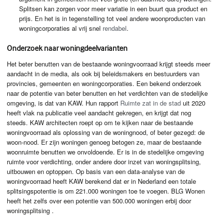
Splitsen kan zorgen voor meer variatie in een buurt qua product en
prijs. En het is in tegenstelling tot veel andere woonproducten van
woningcorporaties al vrij snel
rendabel
.
Onderzoek naar woningdeelvarianten
Het beter benutten van de bestaande woningvoorraad krijgt steeds meer
aandacht in de media, als ook bij beleidsmakers en bestuurders van
provincies, gemeenten en woningcorporaties. Een bekend onderzoek
naar de potentie van beter benutten en het verdichten van de stedelijke
omgeving, is dat van
KAW
. Hun rapport
Ruimte zat in de stad
uit 2020
heeft vlak na publicatie veel aandacht gekregen, en krijgt dat nog
steeds.
KAW
architecten roept op om te kijken naar de bestaande
woningvoorraad als oplossing van de woningnood, of beter gezegd: de
woon-nood. Er zijn woningen genoeg betogen ze, maar de bestaande
woonruimte benutten we onvoldoende. Er is in de stedelijke omgeving
ruimte voor verdichting, onder andere door inzet van woningsplitsing,
uitbouwen en optoppen. Op basis van een data-analyse van de
woningvoorraad heeft
KAW
berekend dat er in Nederland een totale
splitsingspotentie is om 221.000 woningen toe te voegen.
BLG
Wonen
heeft het zelfs over een potentie van 500.000 woningen erbij door
woningsplitsing .