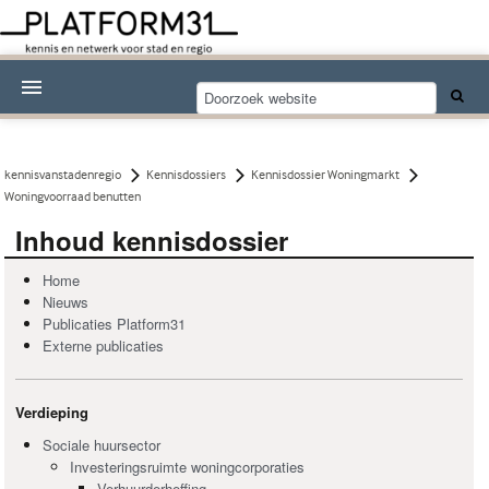
Nieuwsthema's
Kennisdossiers
kennisvanstadenregio
Kennisdossiers
Kennisdossier Woningmarkt
Woningvoorraad benutten
Over Platform31
Inhoud kennisdossier
Abonneren
Home
Nieuws
Contact
Publicaties Platform31
Externe publicaties
Verdieping
Sociale huursector
Investeringsruimte woningcorporaties
Verhuurderheffing