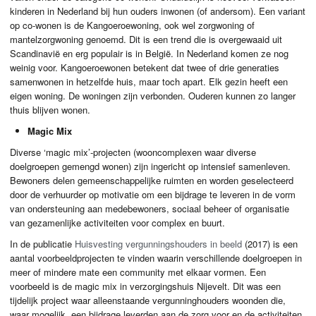
kinderen in Nederland bij hun ouders inwonen (of andersom). Een variant
op co-wonen is de Kangoeroewoning, ook wel zorgwoning of
mantelzorgwoning genoemd. Dit is een trend die is overgewaaid uit
Scandinavië en erg populair is in België. In Nederland komen ze nog
weinig voor. Kangoeroewonen betekent dat twee of drie generaties
samenwonen in hetzelfde huis, maar toch apart. Elk gezin heeft een
eigen woning. De woningen zijn verbonden. Ouderen kunnen zo langer
thuis blijven wonen.
Magic Mix
Diverse ‘magic mix’-projecten (wooncomplexen waar diverse
doelgroepen gemengd wonen) zijn ingericht op intensief samenleven.
Bewoners delen gemeenschappelijke ruimten en worden geselecteerd
door de verhuurder op motivatie om een bijdrage te leveren in de vorm
van ondersteuning aan medebewoners, sociaal beheer of organisatie
van gezamenlijke activiteiten voor complex en buurt.
In de publicatie
Huisvesting vergunningshouders in beeld
(2017) is een
aantal voorbeeldprojecten te vinden waarin verschillende doelgroepen in
meer of mindere mate een community met elkaar vormen. Een
voorbeeld is de magic mix in verzorgingshuis Nijevelt. Dit was een
tijdelijk project waar alleenstaande vergunninghouders woonden die,
waar mogelijk, een bijdrage leverden aan de zorg voor en de activiteiten