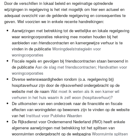
Door de verschillen in lokaal beleid en regelmatige optredende
wijzigingen in regelgeving is het niet mogelijk om hier een actueel en
adequaat overzicht van de geldende regelgeving en consequenties te
geven. Wel voorzien we in enkele recente handreikingen:
Aanwijzingen met betrekking tot de wettelijke en lokale regelgeving
waar woningcorporaties rekening mee moeten houden bij het
aanbieden van
friendscontracten
en kamergewijze verhuur is te
vinden in de publicatie
Woningdeelstrategieën voor
woningcorporaties
Fiscale regels en gevolgen bij friendscontracten staan benoemd in
de publicatie
Aan de slag met friendscontracten; Handvatten voor
woningcorporaties
Diverse wetenswaardigheden rondom (o.a. regelgeving bij)
hospitaverhuur zijn door de rijksoverheid ondergebracht op de
website met de naam
Wat moet ik weten als ik een kamer wil
verhuren in het huis waarin ik zelf woon (hospitaverhuur)?
De uitkomsten van een onderzoek naar de financiële en fiscale
effecten van woningdelen op bewoners zijn te vinden op de website
van het
Instituut voor Publieke Waarden
De Rijksdienst voor Ondernemend Nederland (
RVO
) heeft enkele
algemene aanwijzingen met betrekking tot het splitsen van
woonruimten ondergebracht op de webpagina
Woonruimte splitsen