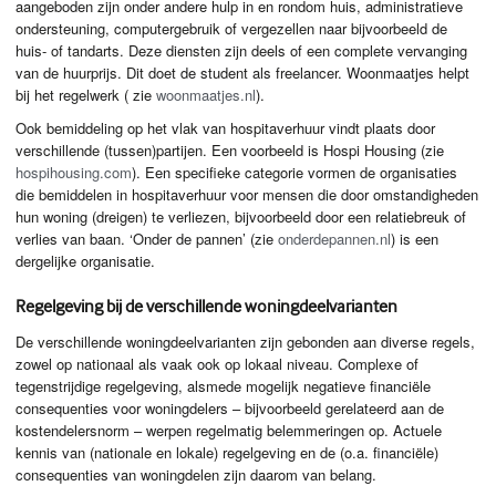
aangeboden zijn onder andere hulp in en rondom huis, administratieve
ondersteuning, computergebruik of vergezellen naar bijvoorbeeld de
huis- of tandarts. Deze diensten zijn deels of een complete vervanging
van de huurprijs. Dit doet de student als freelancer. Woonmaatjes helpt
bij het regelwerk ( zie
woonmaatjes.nl
).
Ook bemiddeling op het vlak van hospitaverhuur vindt plaats door
verschillende (tussen)partijen. Een voorbeeld is Hospi Housing (zie
hospihousing.com
). Een specifieke categorie vormen de organisaties
die bemiddelen in hospitaverhuur voor mensen die door omstandigheden
hun woning (dreigen) te verliezen, bijvoorbeeld door een relatiebreuk of
verlies van baan. ‘Onder de pannen’ (zie
onderdepannen.nl
) is een
dergelijke organisatie.
Regelgeving bij de verschillende woningdeelvarianten
De verschillende woningdeelvarianten zijn gebonden aan diverse regels,
zowel op nationaal als vaak ook op lokaal niveau. Complexe of
tegenstrijdige regelgeving, alsmede mogelijk negatieve financiële
consequenties voor woningdelers – bijvoorbeeld gerelateerd aan de
kostendelersnorm – werpen regelmatig belemmeringen op. Actuele
kennis van (nationale en lokale) regelgeving en de (o.a. financiële)
consequenties van woningdelen zijn daarom van belang.