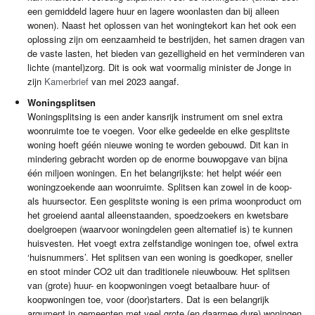
een gemiddeld lagere huur en lagere woonlasten dan bij alleen
wonen). Naast het oplossen van het woningtekort kan het ook een
oplossing zijn om eenzaamheid te bestrijden, het samen dragen van
de vaste lasten, het bieden van gezelligheid en het verminderen van
lichte (mantel)zorg. Dit is ook wat voormalig minister de Jonge in
zijn
Kamerbrief
van mei 2023 aangaf.
Woningsplitsen
Woningsplitsing is een ander kansrijk instrument om snel extra
woonruimte toe te voegen. Voor elke gedeelde en elke gesplitste
woning hoeft géén nieuwe woning te worden gebouwd. Dit kan in
mindering gebracht worden op de enorme bouwopgave van bijna
één miljoen woningen. En het belangrijkste: het helpt wéér een
woningzoekende aan woonruimte. Splitsen kan zowel in de koop-
als huursector. Een gesplitste woning is een prima woonproduct om
het groeiend aantal alleenstaanden, spoedzoekers en kwetsbare
doelgroepen (waarvoor woningdelen geen alternatief is) te kunnen
huisvesten. Het voegt extra zelfstandige woningen toe, ofwel extra
‘huisnummers’. Het splitsen van een woning is goedkoper, sneller
en stoot minder CO2 uit dan traditionele nieuwbouw. Het splitsen
van (grote) huur- en koopwoningen voegt betaalbare huur- of
koopwoningen toe, voor (door)starters. Dat is een belangrijk
argument in gemeenten met veel grote (en daarmee dure) woningen.