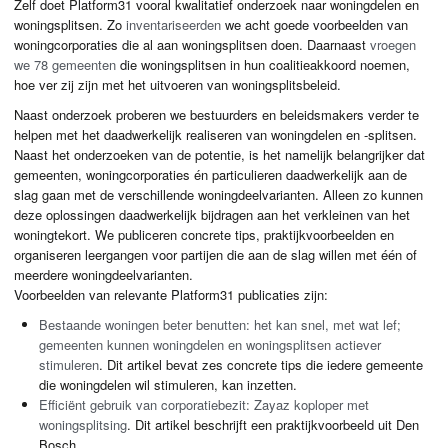
Zelf doet Platform31 vooral kwalitatief onderzoek naar woningdelen en
woningsplitsen. Zo
inventariseerden
we acht goede voorbeelden van
woningcorporaties die al aan woningsplitsen doen. Daarnaast
vroegen
we 78 gemeenten
die woningsplitsen in hun coalitieakkoord noemen,
hoe ver zij zijn met het uitvoeren van woningsplitsbeleid.
Naast onderzoek proberen we bestuurders en beleidsmakers verder te
helpen met het daadwerkelijk realiseren van woningdelen en -splitsen.
Naast het onderzoeken van de potentie, is het namelijk belangrijker dat
gemeenten, woningcorporaties én particulieren daadwerkelijk aan de
slag gaan met de verschillende woningdeelvarianten. Alleen zo kunnen
deze oplossingen daadwerkelijk bijdragen aan het verkleinen van het
woningtekort. We publiceren concrete tips, praktijkvoorbeelden en
organiseren leergangen voor partijen die aan de slag willen met één of
meerdere woningdeelvarianten.
Voorbeelden van relevante Platform31 publicaties zijn:
Bestaande woningen beter benutten: het kan snel, met wat lef;
gemeenten kunnen woningdelen en woningsplitsen actiever
stimuleren
. Dit artikel bevat zes concrete tips die iedere gemeente
die woningdelen wil stimuleren, kan inzetten.
Efficiënt gebruik van corporatiebezit: Zayaz koploper met
woningsplitsing
. Dit artikel beschrijft een praktijkvoorbeeld uit Den
Bosch.