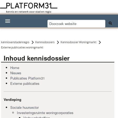
Nieuwsthema's
Kennisdossiers
kennisvanstadenregio
Kennisdossiers
Kennisdossier Woningmarkt
Externe publicaties woningmarkt
Over Platform31
Inhoud kennisdossier
Abonneren
Home
Nieuws
Contact
Publicaties Platform31
Externe publicaties
Verdieping
Sociale huursector
Investeringsruimte woningcorporaties
Verhuurderheffing