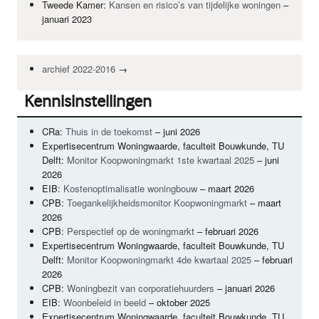
Tweede Kamer:
Kansen en risico’s van tijdelijke woningen
–
januari 2023
archief 2022-2016
→
Kennisinstellingen
CRa:
Thuis in de toekomst
– juni 2026
Expertisecentrum Woningwaarde, faculteit Bouwkunde, TU
Delft:
Monitor Koopwoningmarkt 1ste kwartaal 2025
– juni
2026
EIB
:
Kostenoptimalisatie woningbouw
– maart 2026
CPB
:
Toegankelijkheidsmonitor Koopwoningmarkt
– maart
2026
CPB
:
Perspectief op de woningmarkt
– februari 2026
Expertisecentrum Woningwaarde, faculteit Bouwkunde, TU
Delft:
Monitor Koopwoningmarkt 4de kwartaal 2025
– februari
2026
CPB
:
Woningbezit van corporatiehuurders
– januari 2026
EIB
:
Woonbeleid in beeld
– oktober 2025
Expertisecentrum Woningwaarde, faculteit Bouwkunde, TU