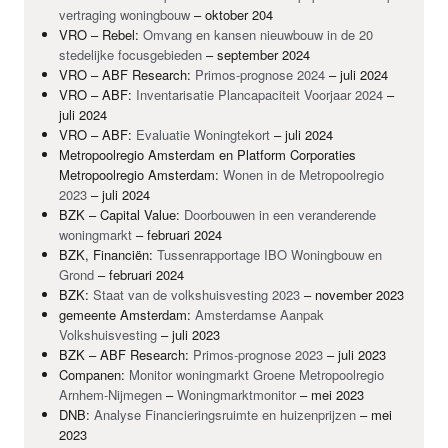
vertraging woningbouw
– oktober 204
VRO
– Rebel:
Omvang en kansen nieuwbouw in de 20
stedelijke focusgebieden
– september 2024
VRO
–
ABF
Research:
Primos-prognose 2024
– juli 2024
VRO
–
ABF
:
Inventarisatie Plancapaciteit Voorjaar 2024
–
juli 2024
VRO
–
ABF
:
Evaluatie Woningtekort
– juli 2024
Metropoolregio Amsterdam en Platform Corporaties
Metropoolregio Amsterdam:
Wonen in de Metropoolregio
2023
– juli 2024
BZK
– Capital Value:
Doorbouwen in een veranderende
woningmarkt
– februari 2024
BZK
, Financiën:
Tussenrapportage
IBO
Woningbouw en
Grond
– februari 2024
BZK
:
Staat van de volkshuisvesting 2023
– november 2023
gemeente Amsterdam:
Amsterdamse Aanpak
Volkshuisvesting
– juli 2023
BZK
–
ABF
Research:
Primos-prognose 2023
– juli 2023
Companen:
Monitor woningmarkt Groene Metropoolregio
Arnhem-Nijmegen
–
Woningmarktmonitor
– mei 2023
DNB
:
Analyse Financieringsruimte en huizenprijzen
– mei
2023