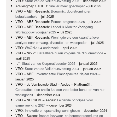
VRO
:
Staat van de Volkshuisvesting 2025
– december 2025
Adviesgroep
STOER
:
Sneller meer goedkoper
– juli 2025
VRO
–
ABF
Research:
Bouwmix, doorstroming en
betaalbaarheid
– juli 2025
VRO
–
ABF
Research:
Primos-prognose 2025
– juli 2025
VRO
–
ABF
Research:
Landelijk Monitor Voortgang
Woningbouw voorjaar 2025
– juli 2025
VRO
–
ABF
Research:
Woningdelers een kwantitatieve
analyse naar omvang, diversiteit en woonpaden
– juli 2025
VRO
:
WoON2024-onderzoek
– april 2025
VRO
– Nibud:
Betaalbare huren volgens de Nibudmethode
–
april 2025
ILT
:
Staat van de Corporatiesector 2025
– januari 2025
VRO
:
Staat van de Volkshuisvesting 2024
– januari 2025
VRO
–
ABF
:
Inventarisatie Plancapaciteit Najaar 2024
–
januari 2025
VRO
– de Vernieuwde Stad – Aedes – Platform31:
Corporaties zien snelle kansen voor beter benutten van hun
woningbezit
– december 2024
VRO
–
NEPROM
– Aedes:
Leidende principes voor
samenwerking 2024
– december 2024
VRO
:
Innovatie en opschaling woningbouw
– december 2024
VRO
– Sweco:
Impact bezwaar- en beroepsprocedures op