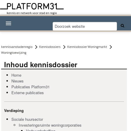
Nieuwsthema's
Kennisdossiers
kennisvanstadenregio
Kennisdossiers
Kennisdossier Woningmarkt
Woningtoewijzing
Over Platform31
Inhoud kennisdossier
Abonneren
Home
Nieuws
Contact
Publicaties Platform31
Externe publicaties
Verdieping
Sociale huursector
Investeringsruimte woningcorporaties
Verhuurderheffing