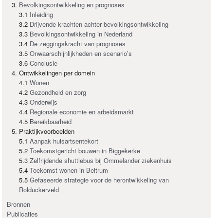
Bevolkingsontwikkeling en prognoses
3.1
Inleiding
3.2
Drijvende krachten achter bevolkingsontwikkeling
3.3
Bevolkingsontwikkeling in Nederland
3.4
De zeggingskracht van prognoses
3.5
Onwaarschijnlijkheden en scenario’s
3.6
Conclusie
Ontwikkelingen per domein
4.1
Wonen
4.2
Gezondheid en zorg
4.3
Onderwijs
4.4
Regionale economie en arbeidsmarkt
4.5
Bereikbaarheid
Praktijkvoorbeelden
5.1
Aanpak huisartsentekort
5.2
Toekomstgericht bouwen in Biggekerke
5.3
Zelfrijdende shuttlebus bij Ommelander ziekenhuis
5.4
Toekomst wonen in Beltrum
5.5
Gefaseerde strategie voor de herontwikkeling van
Rolduckerveld
Bronnen
Publicaties