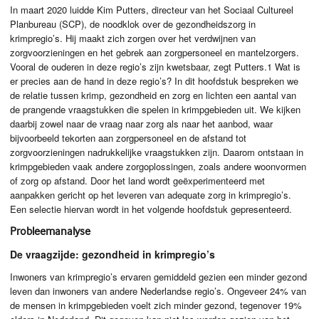
In maart 2020 luidde Kim Putters, directeur van het Sociaal Cultureel
Planbureau (
SCP
), de noodklok over de gezondheidszorg in
krimpregio’s. Hij maakt zich zorgen over het verdwijnen van
zorgvoorzieningen en het gebrek aan zorgpersoneel en mantelzorgers.
Vooral de ouderen in deze regio’s zijn kwetsbaar, zegt Putters.1 Wat is
er precies aan de hand in deze regio’s? In dit hoofdstuk bespreken we
de relatie tussen krimp, gezondheid en zorg en lichten een aantal van
de prangende vraagstukken die spelen in krimpgebieden uit. We kijken
daarbij zowel naar de vraag naar zorg als naar het aanbod, waar
bijvoorbeeld tekorten aan zorgpersoneel en de afstand tot
zorgvoorzieningen nadrukkelijke vraagstukken zijn. Daarom ontstaan in
krimpgebieden vaak andere zorgoplossingen, zoals andere woonvormen
of zorg op afstand. Door het land wordt geëxperimenteerd met
aanpakken gericht op het leveren van adequate zorg in krimpregio’s.
Een selectie hiervan wordt in het volgende hoofdstuk gepresenteerd.
Probleemanalyse
De vraagzijde: gezondheid in krimpregio’s
Inwoners van krimpregio’s ervaren gemiddeld gezien een minder gezond
leven dan inwoners van andere Nederlandse regio’s. Ongeveer 24% van
de mensen in krimpgebieden voelt zich minder gezond, tegenover 19%