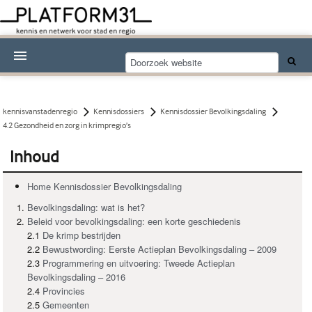
Nieuwsthema's
Kennisdossiers
kennisvanstadenregio
Kennisdossiers
Kennisdossier Bevolkingsdaling
4.2 Gezondheid en zorg in krimpregio’s
Over Platform31
Inhoud
Abonneren
Home Kennisdossier Bevolkingsdaling
Contact
Bevolkingsdaling: wat is het?
Beleid voor bevolkingsdaling: een korte geschiedenis
2.1
De krimp bestrijden
2.2
Bewustwording: Eerste Actieplan Bevolkingsdaling – 2009
2.3
Programmering en uitvoering: Tweede Actieplan
Bevolkingsdaling – 2016
2.4
Provincies
2.5
Gemeenten