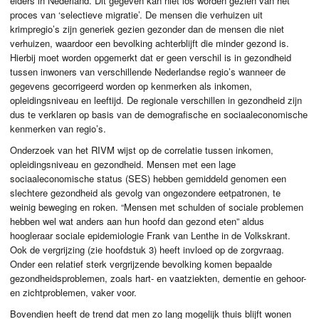
elders in Nederland. Dit gegeven kan niet los worden gezien van het
proces van ‘selectieve migratie’. De mensen die verhuizen uit
krimpregio’s zijn generiek gezien gezonder dan de mensen die niet
verhuizen, waardoor een bevolking achterblijft die minder gezond is.
Hierbij moet worden opgemerkt dat er geen verschil is in gezondheid
tussen inwoners van verschillende Nederlandse regio’s wanneer de
gegevens gecorrigeerd worden op kenmerken als inkomen,
opleidingsniveau en leeftijd. De regionale verschillen in gezondheid zijn
dus te verklaren op basis van de demografische en sociaaleconomische
kenmerken van regio’s.
Onderzoek van het
RIVM
wijst op de correlatie tussen inkomen,
opleidingsniveau en gezondheid. Mensen met een lage
sociaaleconomische status (
SES
) hebben gemiddeld genomen een
slechtere gezondheid als gevolg van ongezondere eetpatronen, te
weinig beweging en roken. “Mensen met schulden of sociale problemen
hebben wel wat anders aan hun hoofd dan gezond eten” aldus
hoogleraar sociale epidemiologie Frank van Lenthe in de Volkskrant.
Ook de vergrijzing (zie hoofdstuk 3) heeft invloed op de zorgvraag.
Onder een relatief sterk vergrijzende bevolking komen bepaalde
gezondheidsproblemen, zoals hart- en vaatziekten, dementie en gehoor-
en zichtproblemen, vaker voor.
Bovendien heeft de trend dat men zo lang mogelijk thuis blijft wonen