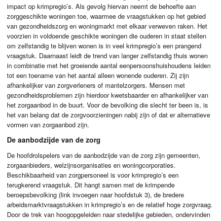
impact op krimpregio’s. Als gevolg hiervan neemt de behoefte aan
zorggeschikte woningen toe, waarmee de vraagstukken op het gebied
van gezondheidszorg en woningmarkt met elkaar verweven raken. Het
voorzien in voldoende geschikte woningen die ouderen in staat stellen
om zelfstandig te blijven wonen is in veel krimpregio’s een prangend
vraagstuk. Daarnaast leidt de trend van langer zelfstandig thuis wonen
in combinatie met het groeiende aantal eenpersoonshuishoudens leiden
tot een toename van het aantal alleen wonende ouderen. Zij zijn
afhankelijker van zorgverleners of mantelzorgers. Mensen met
gezondheidsproblemen zijn hierdoor kwetsbaarder en afhankelijker van
het zorgaanbod in de buurt. Voor de bevolking die slecht ter been is, is
het van belang dat de zorgvoorzieningen nabij zijn of dat er alternatieve
vormen van zorgaanbod zijn.
De aanbodzijde van de zorg
De hoofdrolspelers van de aanbodzijde van de zorg zijn gemeenten,
zorgaanbieders, welzijnsorganisaties en woningcorporaties.
Beschikbaarheid van zorgpersoneel is voor krimpregio’s een
terugkerend vraagstuk. Dit hangt samen met de krimpende
beroepsbevolking (link invoegen naar hoofdstuk 3), de bredere
arbeidsmarktvraagstukken in krimpregio’s en de relatief hoge zorgvraag.
Door de trek van hoogopgeleiden naar stedelijke gebieden, ondervinden