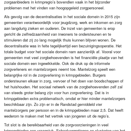
zorgaanbieders in krimpregio’s bovendien vaak in het bijzonder
problemen met het vinden van hoogopgeleid zorgpersoneel.
Als gevolg van de decentralisaties in het sociale domein in 2015 zijn
gemeenten verantwoordelijk voor jeugdzorg, werk en inkomen en zorg
aan langdurig zieken en ouderen. De inzet van gemeenten is erop
gericht de zelfredzaamheid van inwoners te ondersteunen en te
stimuleren dat zij zo lang mogelijk thuis kunnen blijven wonen. De
decentralisatie was in feite tegelijkertijd een bezuinigingsoperatie. Het
totale budget voor het sociale domein nam aanzienlijk af. Vooral voor
gemeenten met veel zorgbehoevenden is het financiële plaatje van het
sociale domein een ingewikkelde. Ook de druk op de informele
zorgverleners en mantelzorgers neemt toe. Mantelzorg speelt een
belangrijke rol in de zorgverlening in krimpgebieden. Burgers
ondersteunen elkaar in zorg, vervoer of het doen van boodschappen of
het huishouden. Het sociaal netwerk van de zorgbehoevenden zelf zal
van steeds groter belang zijn voor hun zorgverlening. Dat is in
krimpgebieden extra problematisch, omdat er hier minder mantelzorgers
beschikbaar zijn. Zo zijn er in de Randstad gemiddeld vier
mantelzorgers per persoon en in de krimpgebieden maar 2,5. Dat heeft
wederom te maken met het vertrek van jongeren uit de regio’s.
Tot slot is de bereikbaarheid van de zorgvoorzieningen in veel
krimpgebieden een vraagstuk. Schaalvergrotingen en clustering van het