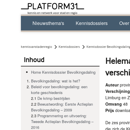
Nieuwsthema's
Kennisdossiers
Over
kennisvanstadenregio
Kennisdossiers
Kennisdossier Bevolkingsdalin
Inhoud
Helemaa
verschi
Home Kennisdossier Bevolkingsdaling
Bevolkingsdaling: wat is het?
Auteur
provi
Beleid voor bevolkingsdaling: een
Verschijni
korte geschiedenis
Limburg en 
2.1
De krimp bestrijden
Omvang
48
2.2
Bewustwording: Eerste Actieplan
Bevolkingsdaling – 2009
Prijs
downlo
2.3
Programmering en uitvoering:
Tweede Actieplan Bevolkingsdaling –
De zes provi
2016
die zich de K