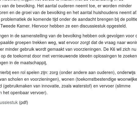
g van de bevolking. Het aantal ouderen neemt toe, er worden minder
oren en de groei van de bevolking en het aantal huishoudens neemt af
problematiek de komende tijd onder de aandacht brengen bij de politi
de Tweede Kamer. Hiervoor hebben ze een discussiestuk opgesteld.
ngen in de samenstelling van de bevolking hebben ook gevolgen voor 
paalde groepen trekken weg, wat ervoor zorgt dat de vraag naar won
er minder gebruik wordt gemaakt van voorzieningen. De K6 wil zich nu 
 op de toekomst door met vernieuwende ideeën oplossingen te zoeken
ngen in de maatschappij,
ierbij een rol spelen zijn: zorg (onder andere aan ouderen), onderwijs
van scholen en voorzieningen), wonen (toekomstbestendige woonwijke
 (gebruikmaken van innovatie, zoals waterstof) en vervoer (slimme
n het openbaar vervoer).
ussiestuk
(pdf)