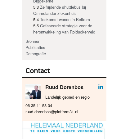
Biggekerke
5.3
Zelfrijdende shuttlebus bij
Ommelander ziekenhuis
5.4
Toekomst wonen in Beltrum
5.5
Gefaseerde strategie voor de
herontwikkeling van Rolduckerveld
Bronnen
Publicaties
Demografie
Contact
Ruud Dorenbos
Landelijk gebied en regio
06 35 11 58 04
ruud.dorenbos@platform31.nl