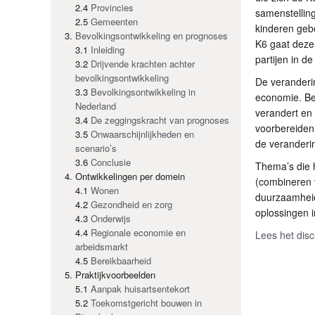
2.4
Provincies
samenstellin
2.5
Gemeenten
kinderen geb
Bevolkingsontwikkeling en prognoses
K6 gaat deze 
3.1
Inleiding
partijen in 
3.2
Drijvende krachten achter
bevolkingsontwikkeling
De veranderi
3.3
Bevolkingsontwikkeling in
economie. Be
Nederland
verandert en 
3.4
De zeggingskracht van prognoses
voorbereiden
3.5
Onwaarschijnlijkheden en
de veranderi
scenario’s
3.6
Conclusie
Thema’s die h
Ontwikkelingen per domein
(combineren 
4.1
Wonen
duurzaamheid
4.2
Gezondheid en zorg
oplossingen i
4.3
Onderwijs
4.4
Regionale economie en
Lees het disc
arbeidsmarkt
4.5
Bereikbaarheid
Praktijkvoorbeelden
5.1
Aanpak huisartsentekort
5.2
Toekomstgericht bouwen in