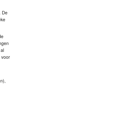
. De
eke
de
ingen
al
 voor
n),