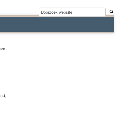
llen
and,
d –